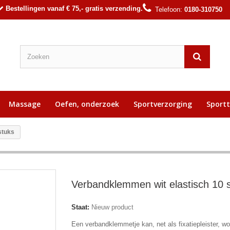
Bestellingen vanaf € 75,- gratis verzending.
Telefoon:
0180-310750
Massage
Oefen, onderzoek
Sportverzorging
Sport
stuks
Verbandklemmen wit elastisch 10 
Staat:
Nieuw product
Een verbandklemmetje kan, net als fixatiepleister, w