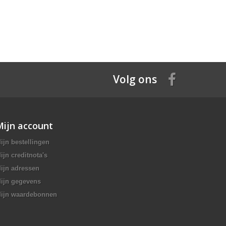
Volg ons
Mijn account
ijn bestellingen
ijn creditnota's
ijn adressen
ijn gegevens
ijn waardebonnen