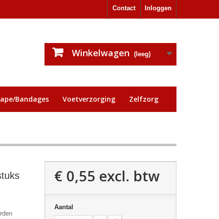
Contact
Inloggen
Winkelwagen
(leeg)
tape/Bandages
Voetverzorging
Zelfzorg
€ 0,55
excl. btw
stuks
Aantal
orden