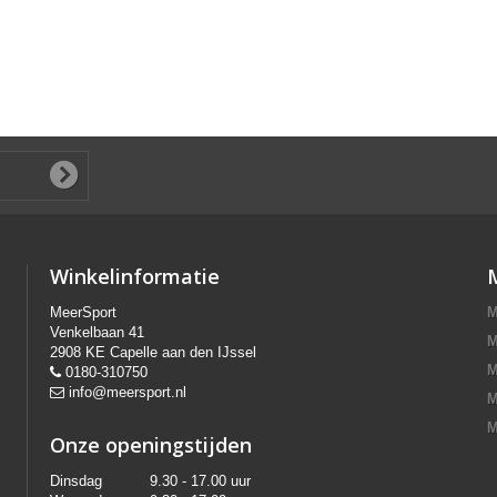
Winkelinformatie
MeerSport
M
Venkelbaan 41
M
2908 KE Capelle aan den IJssel
M
0180-310750
info@meersport.nl
M
M
Onze openingstijden
Dinsdag
9.30 - 17.00 uur