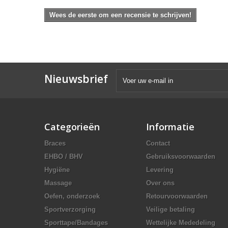
Wees de eerste om een recensie te schrijven!
Nieuwsbrief
Categorieën
Informatie
Braces
Contact
EHBO / BHV
Gebruiksvoorwaarden
Hygiëne
Levering
Massage
Over ons
Oefen, onderzoek
Retourvoorwaarden
Sportverzorging
Veilige betaling
Sporttape/Bandages
Wettelijke Mededeling