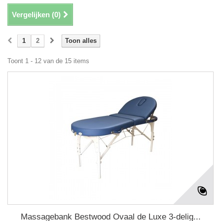
Vergelijken (
0
)
1
2
Toon alles
Toont 1 - 12 van de 15 items
Massagebank Bestwood Ovaal de Luxe 3-delig...