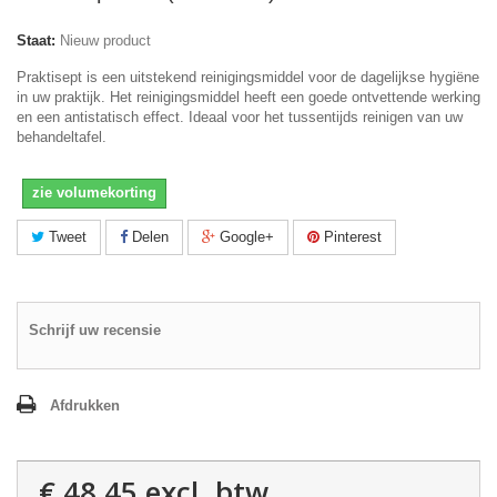
Staat:
Nieuw product
Praktisept is een uitstekend reinigingsmiddel voor de dagelijkse hygiëne
in uw praktijk. Het reinigingsmiddel heeft een goede ontvettende werking
en een antistatisch effect. Ideaal voor het tussentijds reinigen van uw
behandeltafel.
zie volumekorting
Tweet
Delen
Google+
Pinterest
Schrijf uw recensie
Afdrukken
€ 48,45
excl. btw