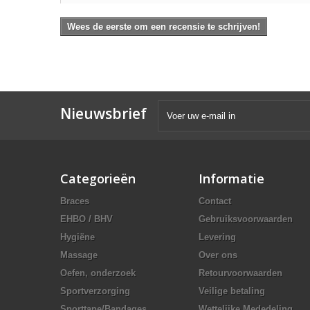
Wees de eerste om een recensie te schrijven!
Nieuwsbrief
Categorieën
Informatie
Braces
Contact
EHBO / BHV
Gebruiksvoorwaarden
Hygiëne
Levering
Massage
Over ons
Oefen, onderzoek
Retourvoorwaarden
Sportverzorging
Veilige betaling
Sporttape/Bandages
Wettelijke Mededeling