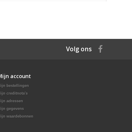
Volg ons
Mijn account
ijn bestellingen
ijn creditnota's
ijn adressen
ijn gegevens
ijn waardebonnen