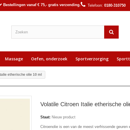
Bestellingen vanaf € 75,- gratis verzending.
Telefoon:
0180-310750
Massage
Oefen, onderzoek
Sportverzorging
Sport
Italie etherische olie 10 ml
Volatile Citroen Italie etherische ol
Staat:
Nieuw product
Citroenolie is een van de meest verfrissende geuren 