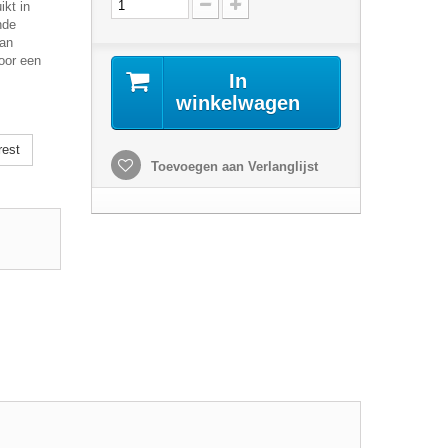
ikt in
nde
aan
oor een
In
winkelwagen
rest
Toevoegen aan Verlanglijst