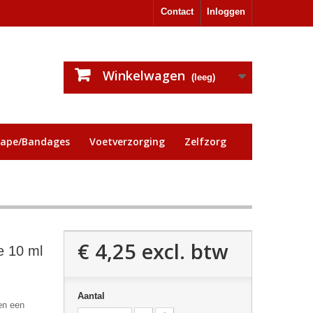
Contact
Inloggen
Winkelwagen
(leeg)
tape/Bandages
Voetverzorging
Zelfzorg
€ 4,25
excl. btw
ie 10 ml
Aantal
en een