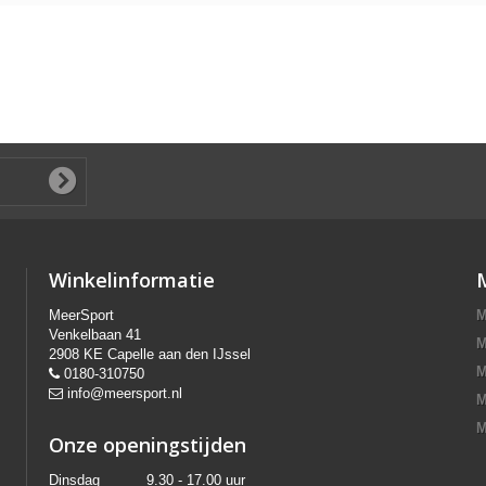
Winkelinformatie
MeerSport
M
Venkelbaan 41
M
2908 KE Capelle aan den IJssel
M
0180-310750
info@meersport.nl
M
M
Onze openingstijden
Dinsdag
9.30 - 17.00 uur