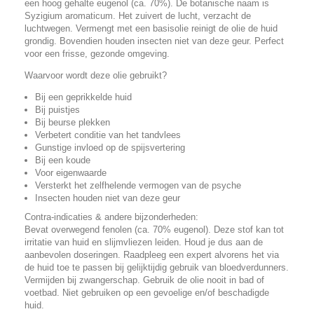
een hoog gehalte eugenol (ca. 70%). De botanische naam is
Syzigium aromaticum. Het zuivert de lucht, verzacht de
luchtwegen. Vermengt met een basisolie reinigt de olie de huid
grondig. Bovendien houden insecten niet van deze geur. Perfect
voor een frisse, gezonde omgeving.
Waarvoor wordt deze olie gebruikt?
Bij een geprikkelde huid
Bij puistjes
Bij beurse plekken
Verbetert conditie van het tandvlees
Gunstige invloed op de spijsvertering
Bij een koude
Voor eigenwaarde
Versterkt het zelfhelende vermogen van de psyche
Insecten houden niet van deze geur
Contra-indicaties & andere bijzonderheden:
Bevat overwegend fenolen (ca. 70% eugenol). Deze stof kan tot
irritatie van huid en slijmvliezen leiden. Houd je dus aan de
aanbevolen doseringen. Raadpleeg een expert alvorens het via
de huid toe te passen bij gelijktijdig gebruik van bloedverdunners.
Vermijden bij zwangerschap. Gebruik de olie nooit in bad of
voetbad. Niet gebruiken op een gevoelige en/of beschadigde
huid.