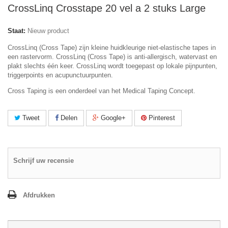
CrossLinq Crosstape 20 vel a 2 stuks Large
Staat:
Nieuw product
CrossLinq (Cross Tape) zijn k
leine huidkleurige niet-elastische tapes in
een rastervorm. CrossLinq (Cross Tape) is anti-allergisch, watervast en
plakt slechts één keer. CrossLinq wordt toegepast op lokale pijnpunten,
triggerpoints en acupunctuurpunten.
Cross Taping is een onderdeel van het Medical Taping Concept.
Tweet
Delen
Google+
Pinterest
Schrijf uw recensie
Afdrukken