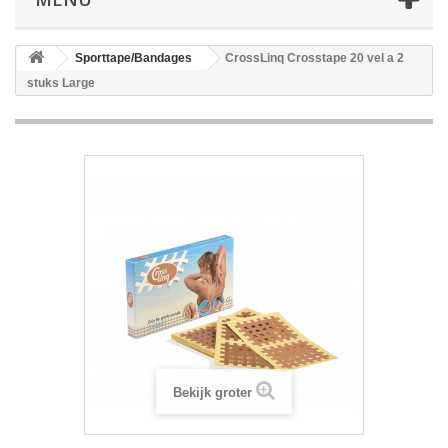
Sporttape/Bandages
CrossLinq Crosstape 20 vel a 2
stuks Large
Bekijk groter