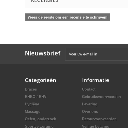
RECENSIES
Wees de eerste om een recensie te schrijven!
Nieuwsbrief
Categorieën
Informatie
Braces
Contact
EHBO / BHV
Gebruiksvoorwaarden
Hygiëne
Levering
Massage
Over ons
Oefen, onderzoek
Retourvoorwaarden
Sportverzorging
Veilige betaling