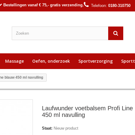
Bestellingen vanaf € 75,- gratis verzending.
Telefoon:
0180-310750
Massage
Oefen, onderzoek
Sportverzorging
Sport
ne blauw 450 ml navulling
Laufwunder voetbalsem Profi Line
450 ml navulling
Staat:
Nieuw product