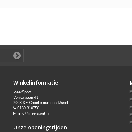
Winkelinformatie
MeerSport
M
Venkelbaan 41
M
2908 KE Capelle aan den IJssel
M
0180-310750
info@meersport.nl
M
M
Onze openingstijden