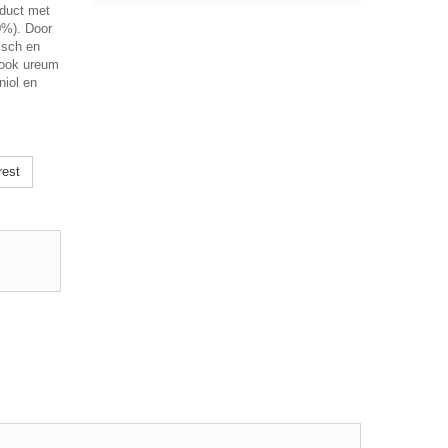
oduct met
0%). Door
isch en
 ook ureum
niol en
rest