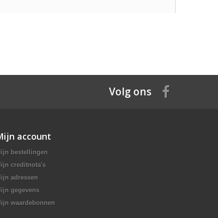
Volg ons
Mijn account
ijn bestellingen
ijn creditnota's
ijn adressen
ijn gegevens
ijn waardebonnen