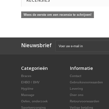
RECENSIES
Wees de eerste om een recensie te schrijven!
Nieuwsbrief
Categorieën
Informatie
Braces
Contact
EHBO / BHV
Gebruiksvoorwaarden
Hygiëne
Levering
Massage
Over ons
Oefen, onderzoek
Retourvoorwaarden
Sportverzorging
Veilige betaling