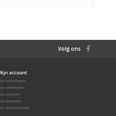
Volg ons
Mijn account
ijn bestellingen
ijn creditnota's
ijn adressen
ijn gegevens
ijn waardebonnen