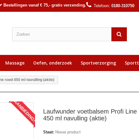
Bestellingen vanaf € 75,- gratis verzending.
Telefoon:
0180-310750
Massage
Oefen, onderzoek
Sportverzorging
Sport
e rood 450 ml navulling (aktie)
AANBIEDING!
Laufwunder voetbalsem Profi Line
450 ml navulling (aktie)
Staat:
Nieuw product