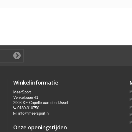
Winkelinformatie
MeerSport
M
Venkelbaan 41
M
2908 KE Capelle aan den IJssel
M
0180-310750
info@meersport.nl
M
M
Onze openingstijden