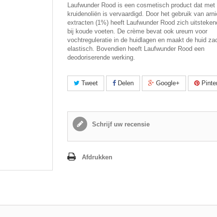
Laufwunder Rood is een cosmetisch product dat met
kruidenoliën is vervaardigd. Door het gebruik van arn
extracten (1%) heeft Laufwunder Rood zich uitsteke
bij koude voeten. De crème bevat ook ureum voor
vochtreguleratie in de huidlagen en maakt de huid za
elastisch. Bovendien heeft Laufwunder Rood een
deodoriserende werking.
Tweet
Delen
Google+
Pinte
Schrijf uw recensie
Afdrukken