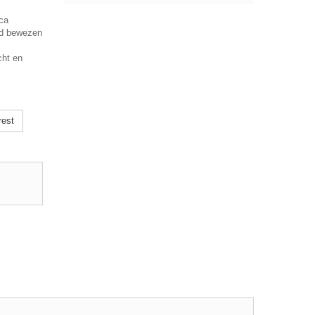
ica
nd bewezen
cht en
rest