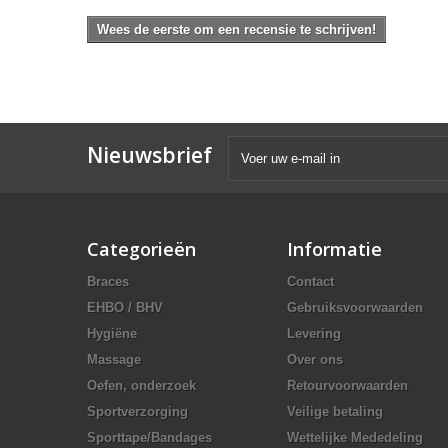
Wees de eerste om een recensie te schrijven!
Nieuwsbrief
Categorieën
Informatie
Braces
Contact
EHBO / BHV
Gebruiksvoorwaarden
Hygiëne
Levering
Massage
Over ons
Oefen, onderzoek
Retourvoorwaarden
Sportverzorging
Veilige betaling
Sporttape/Bandages
Wettelijke Mededeling