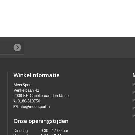
Winkelinformatie
MeerSport
M
Venkelbaan 41
M
2908 KE Capelle aan den IJssel
M
0180-310750
info@meersport.nl
M
M
Onze openingstijden
Dinsdag
9.30 - 17.00 uur