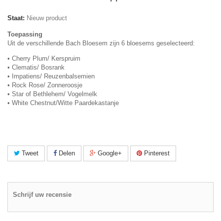
Staat:
Nieuw product
Toepassing
Uit de verschillende Bach Bloesem zijn 6 bloesems geselecteerd:
• Cherry Plum/ Kerspruim
• Clematis/ Bosrank
• Impatiens/ Reuzenbalsemien
• Rock Rose/ Zonneroosje
• Star of Bethlehem/ Vogelmelk
• White Chestnut/Witte Paardekastanje
Tweet
Delen
Google+
Pinterest
Schrijf uw recensie