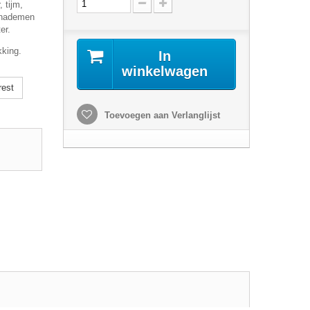
 tijm,
 Inademen
ter.
kking.
In
winkelwagen
rest
Toevoegen aan Verlanglijst