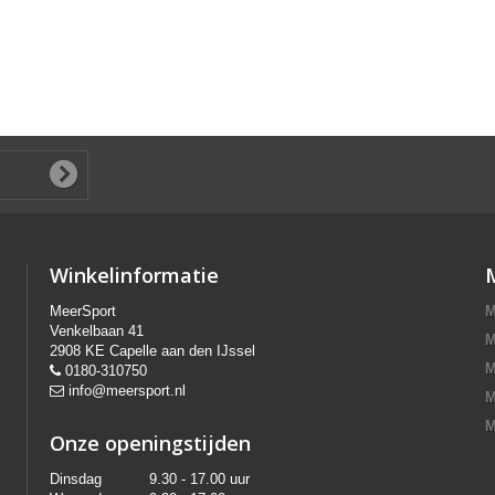
Winkelinformatie
MeerSport
M
Venkelbaan 41
M
2908 KE Capelle aan den IJssel
M
0180-310750
info@meersport.nl
M
M
Onze openingstijden
Dinsdag
9.30 - 17.00 uur