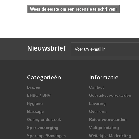
Wees de eerste om een recensie te schrijven!
Nieuwsbrief
Categorieën
Informatie
Braces
Contact
EHBO / BHV
Gebruiksvoorwaarden
Hygiëne
Levering
Massage
Over ons
Oefen, onderzoek
Retourvoorwaarden
Sportverzorging
Veilige betaling
Sporttape/Bandages
Wettelijke Mededeling