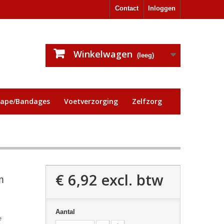
Contact
Inloggen
Winkelwagen
(leeg)
tape/Bandages
Voetverzorging
Zelfzorg
€ 6,92
excl. btw
m
Aantal
e