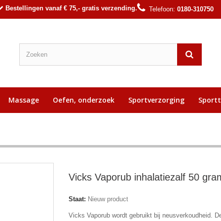
Bestellingen vanaf € 75,- gratis verzending.
Telefoon:
0180-310750
Massage
Oefen, onderzoek
Sportverzorging
Sport
Vicks Vaporub inhalatiezalf 50 gra
Staat:
Nieuw product
Vicks Vaporub wordt gebruikt bij neusverkoudheid. D