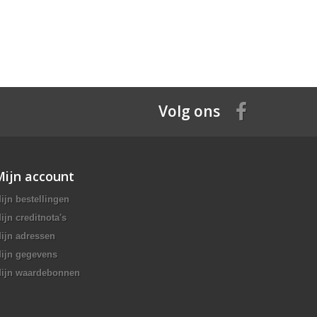
Volg ons
Mijn account
ijn bestellingen
ijn creditnota's
ijn adressen
ijn gegevens
ijn waardebonnen