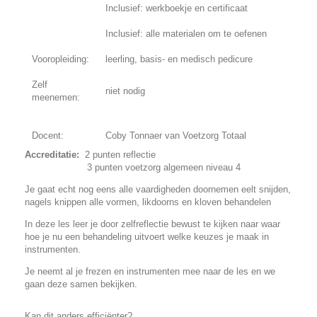
Inclusief: werkboekje en certificaat
Inclusief: alle materialen om te oefenen
Vooropleiding:
leerling, basis- en medisch pedicure
Zelf
niet nodig
meenemen:
Docent:
Coby Tonnaer van Voetzorg Totaal
Accreditatie:
2 punten reflectie
3 punten voetzorg algemeen niveau 4
Je gaat echt nog eens alle vaardigheden doornemen eelt snijden,
nagels knippen alle vormen, likdoorns en kloven behandelen
In deze les leer je door zelfreflectie bewust te kijken naar waar
hoe je nu een behandeling uitvoert welke keuzes je maak in
instrumenten.
Je neemt al je frezen en instrumenten mee naar de les en we
gaan deze samen bekijken.
Kan dit anders efficiënter?