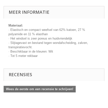
MEER INFORMATIE
Materiaal:
· Elastisch en compact weefsel van 62% katoen, 27 %
polyamide en 11 % elasthan
· Het windsel is zeer poreus en huidvriendelijk
· Slijtagevast en bestand tegen wondafscheiding, zalven,
transpiratievocht.
· Beschikbaar in de kleuren: Wit
· Tot 5 meter rekbaar
RECENSIES
Wees de eerste om een recensie te schrijven!