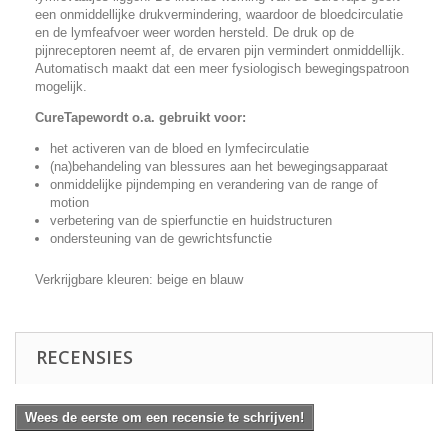
een onmiddellijke drukvermindering, waardoor de bloedcirculatie
en de lymfeafvoer weer worden hersteld. De druk op de
pijnreceptoren neemt af, de ervaren pijn vermindert onmiddellijk.
Automatisch maakt dat een meer fysiologisch bewegingspatroon
mogelijk.
CureTapewordt o.a. gebruikt voor:
het activeren van de bloed en lymfecirculatie
(na)behandeling van blessures aan het bewegingsapparaat
onmiddelijke pijndemping en verandering van de range of
motion
verbetering van de spierfunctie en huidstructuren
ondersteuning van de gewrichtsfunctie
Verkrijgbare kleuren: beige en blauw
RECENSIES
Wees de eerste om een recensie te schrijven!